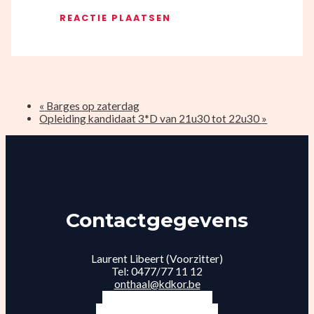
«
Barges op zaterdag
Opleiding kandidaat 3*D van 21u30 tot 22u30
»
Contactgegevens
Laurent Libeert (Voorzitter)
Tel: 0477/77 11 12
onthaal@kdkor.be
INLOGGEN