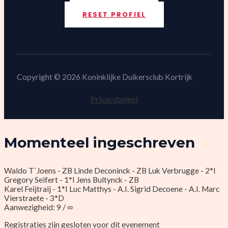
LID WORDEN
RESET PROFIEL
Copyright © 2026 Koninklijke Duikersclub Kortrijk
Privacybeleid
Momenteel ingeschreven
Waldo T`Joens - ZB
Linde Deconinck - ZB
Luk Verbrugge - 2*I
Gregory Seifert - 1*I
Jens Bultynck - ZB
Karel Feijtraij - 1*I
Luc Matthys - A.I.
Sigrid Decoene - A.I.
Marc
Vierstraete - 3*D
Aanwezigheid: 9 / ∞
Registraties zijn gesloten voor dit evenement